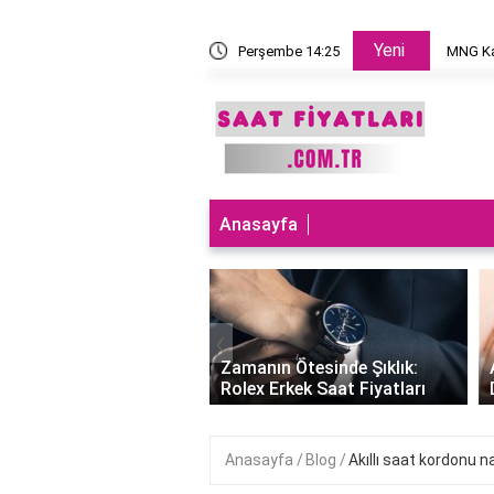
Yeni
 takılır?
Perşembe 14:25
MNG Ka
Anasayfa
‹
ları Teknolojiyle
uran Şıklık: Akıllı
Zamanın Ötesinde Şıklık:
Saatleri Fiyatları..
Rolex Erkek Saat Fiyatları
Anasayfa
Blog
Akıllı saat kordonu n