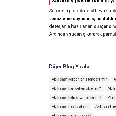
Sararmış plastik nasıl beyaz
Sararmış plastik nasıl beyazlatılı
temizleme suyunun içine daldırm
deterjanla hazırlanan su içerisind
Ardından sudan çıkararak pamuklu
Diğer
Blog
Yazıları
Akıllı saat kordonları standart mı?
A
Akıllı saat kan şekeri ölçer mı?
Akıll
Akıllı saat kalp krizini anlar mı?
Akıl
Akıllı saat nasıl çalışır?
Akıllı saat n
Akıllı saat neden yasak?