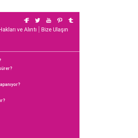
Hakları ve Alıntı
Bize Ulaşın
?
 sürer?
kapanıyor?
ır?