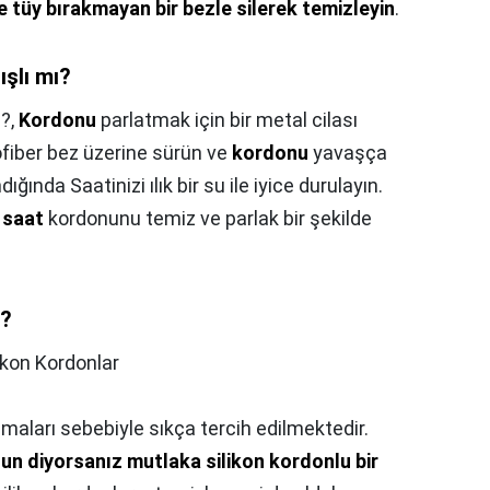
e tüy bırakmayan bir bezle silerek temizleyin
.
ışlı mı?
ı?,
Kordonu
parlatmak için bir metal cilası
rofiber bez üzerine sürün ve
kordonu
yavaşça
ında Saatinizi ılık bir su ile iyice durulayın.
e
saat
kordonunu temiz ve parlak bir şekilde
r?
ikon Kordonlar
lmaları sebebiyle sıkça tercih edilmektedir.
lsun diyorsanız mutlaka silikon kordonlu bir