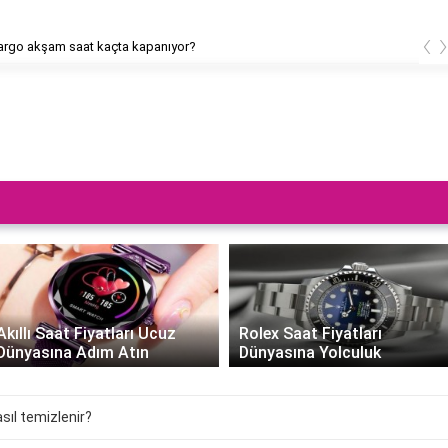
‹
rgo akşam saat kaçta kapanıyor?
Akıllı Saat Fiyatları Ucuz
Rolex Saat Fiyatları
Dünyasına Adım Atın
Dünyasına Yolculuk
asıl temizlenir?