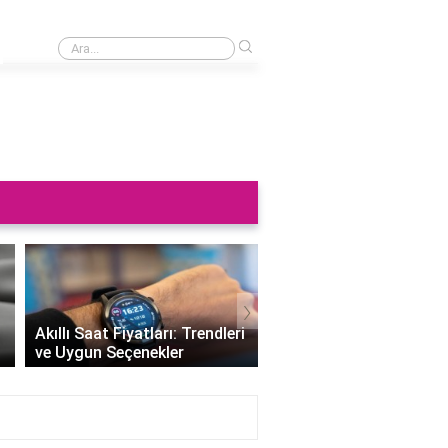
›
Saat neden sağa takılmaz?
›
Altın Saat Fiyatları: Z
Akıllı Saat Fiyatları: Trendleri
Değerini Altınla Çerçe
ve Uygun Seçenekler
Zamanı