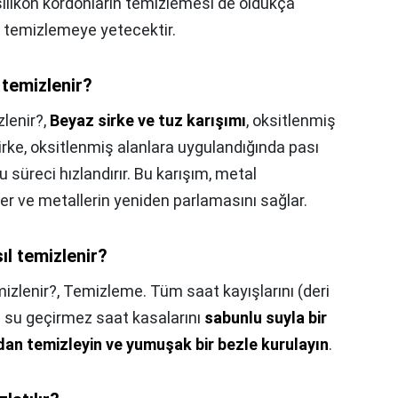
 silikon kordonların temizlemesi de oldukça
u temizlemeye yetecektir.
temizlenir?
lenir?,
Beyaz sirke ve tuz karışımı
, oksitlenmiş
 Sirke, oksitlenmiş alanlara uygulandığında pası
süreci hızlandırır. Bu karışım, metal
er ve metallerin yeniden parlamasını sağlar.
l temizlenir?
izlenir?,
Temizleme. Tüm saat kayışlarını (deri
m su geçirmez saat kasalarını
sabunlu suyla bir
dan temizleyin ve yumuşak bir bezle kurulayın
.