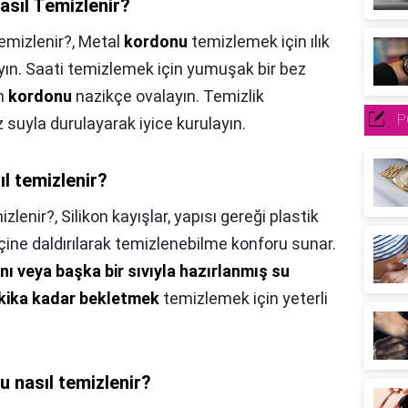
Nasıl Temizlenir?
Temizlenir?,
Metal
kordonu
temizlemek için ılık
ayın. Saati temizlemek için yumuşak bir bez
an
kordonu
nazikçe ovalayın. Temizlik
P
 suyla durulayarak iyice kurulayın.
l temizlenir?
izlenir?,
Silikon kayışlar, yapısı gereği plastik
içine daldırılarak temizlenebilme konforu sunar.
nı veya başka bir sıvıyla hazırlanmış su
akika kadar bekletmek
temizlemek için yeterli
 nasıl temizlenir?