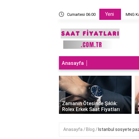
Yeni
 takılır?
Cumartesi 06:00
MNG Ka
Anasayfa
‹
ları Teknolojiyle
uran Şıklık: Akıllı
Zamanın Ötesinde Şıklık:
Saatleri Fiyatları..
Rolex Erkek Saat Fiyatları
Anasayfa
Blog
Istanbul sosyete paz