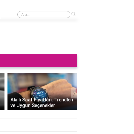
›
Saat neden sağa takılmaz?
›
Altın Saat Fiyatları: Z
Akıllı Saat Fiyatları: Trendleri
Değerini Altınla Çerçe
ve Uygun Seçenekler
Zamanı