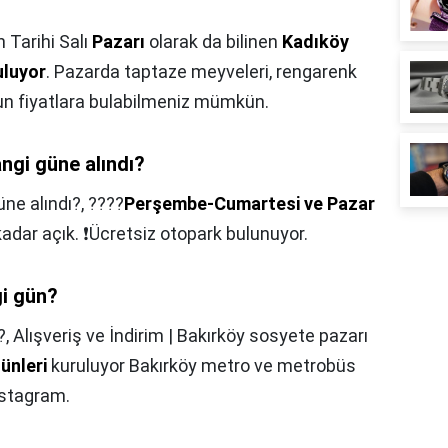
 Tarihi Salı
Pazarı
olarak da bilinen
Kadıköy
uluyor
. Pazarda taptaze meyveleri, rengarenk
gun fiyatlara bulabilmeniz mümkün.
ngi güne alındı?
ne alındı?,
????️
Perşembe-Cumartesi ve Pazar
adar açık. ❗️Ücretsiz otopark bulunuyor.
gi gün?
?,
Alışveriş ve İndirim | Bakırköy sosyete pazarı
ünleri
kuruluyor Bakırköy metro ve metrobüs
nstagram.