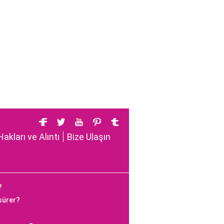
Hakları ve Alıntı
Bize Ulaşın
?
 sürer?