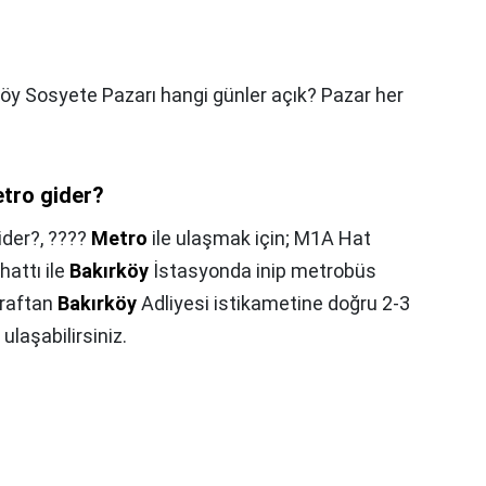
öy Sosyete Pazarı hangi günler açık? Pazar her
etro gider?
ider?,
????
Metro
ile ulaşmak için; M1A Hat
hattı ile
Bakırköy
İstasyonda inip metrobüs
araftan
Bakırköy
Adliyesi istikametine doğru 2-3
ulaşabilirsiniz.