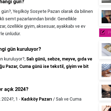
 hangi gün?
i gün?,
Yeşilköy Sosyete Pazarı olarak da bilinen
li semt pazarlarından biridir. Genellikle
ar, özellikle giyim, aksesuar, ayakkabı ve ev
P
rle ünlüdür.
ngi gün kuruluyor?
n kuruluyor?,
Salı günü, sebze, meyve, gıda ve
ğu Pazar, Cuma günü ise tekstil, giyim ve bit
er açık 2024?
k 2024?,
1 -
Kadıköy Pazarı
/ Salı ve Cuma