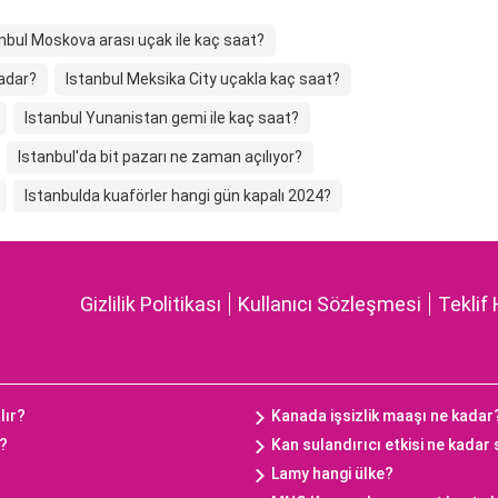
nbul Moskova arası uçak ile kaç saat?
kadar?
Istanbul Meksika City uçakla kaç saat?
Istanbul Yunanistan gemi ile kaç saat?
Istanbul'da bit pazarı ne zaman açılıyor?
Istanbulda kuaförler hangi gün kapalı 2024?
Gizlilik Politikası
Kullanıcı Sözleşmesi
Teklif 
lır?
Kanada işsizlik maaşı ne kadar
ç?
Kan sulandırıcı etkisi ne kadar
Lamy hangi ülke?