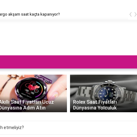
‹
rgo akşam saat kaçta kapanıyor?
Akıllı Saat Fiyatları Ucuz
Rolex Saat Fiyatları
Dünyasına Adım Atın
Dünyasına Yolculuk
ih etmeliyiz?