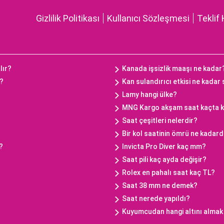
Gizlilik Politikası
Kullanıcı Sözleşmesi
Teklif 
lır?
Kanada işsizlik maaşı ne kadar
ç?
Kan sulandırıcı etkisi ne kadar
Lamy hangi ülke?
MNG Kargo akşam saat kaçta 
Saat çeşitleri nelerdir?
Bir kol saatinin ömrü ne kadard
?
Invicta Pro Diver kaç mm?
Saat pili kaç ayda değişir?
Rolex en pahalı saat kaç TL?
Saat 38 mm ne demek?
Saat nerede yapıldı?
Kuyumcudan hangi altını almak