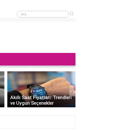
›
Saat neden sağa takılmaz?
›
Altın Saat Fiyatları: Z
Akıllı Saat Fiyatları: Trendleri
Değerini Altınla Çerçe
ve Uygun Seçenekler
Zamanı