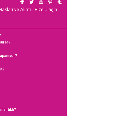
Hakları ve Alıntı
Bize Ulaşın
?
 sürer?
kapanıyor?
ır?
 mantıklı?