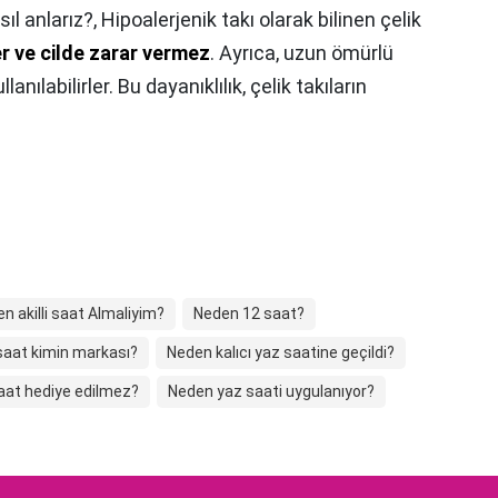
ıl anlarız?,
Hipoalerjenik takı olarak bilinen çelik
der ve cilde zarar vermez
. Ayrıca, uzun ömürlü
anılabilirler. Bu dayanıklılık, çelik takıların
n akilli saat Almaliyim?
Neden 12 saat?
saat kimin markası?
Neden kalıcı yaz saatine geçildi?
aat hediye edilmez?
Neden yaz saati uygulanıyor?