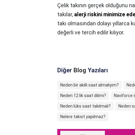
Çelik takının gerçek olduğunu nas
takılar,
alerji riskini minimize e
takı olmasından dolayı yıllarca kull
değerli ve tercih edilir kılıyor.
Diğer
Blog
Yazıları
Neden bir akıllı saat almalıyım?
Nede
Neden 12 lik saat dilimi?
Naviforce 
Neden lüks saat takılmalı?
Neden s
Nelere taksit yapılmaz?