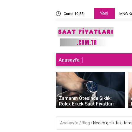
Yeni
 takılır?
Cuma 19:55
MNG Ka
Anasayfa
‹
ları Teknolojiyle
uran Şıklık: Akıllı
Zamanın Ötesinde Şıklık:
Saatleri Fiyatları..
Rolex Erkek Saat Fiyatları
Anasayfa
Blog
Neden çelik takı terc