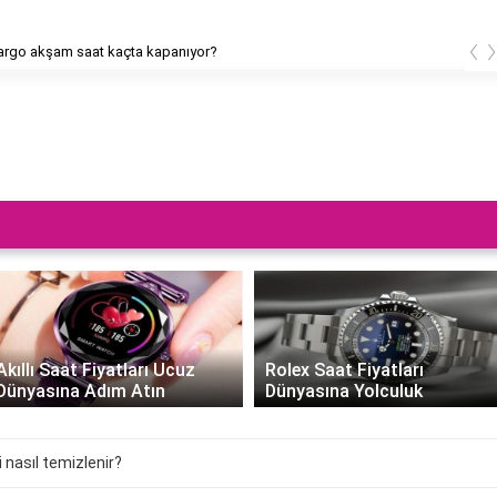
‹
rgo akşam saat kaçta kapanıyor?
Akıllı Saat Fiyatları Ucuz
Rolex Saat Fiyatları
Dünyasına Adım Atın
Dünyasına Yolculuk
 nasıl temizlenir?