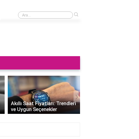
›
Saat neden sağa takılmaz?
›
Altın Saat Fiyatları: Z
Akıllı Saat Fiyatları: Trendleri
Değerini Altınla Çerçe
ve Uygun Seçenekler
Zamanı