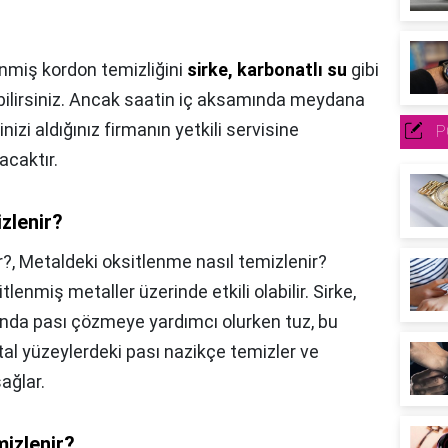
nmiş kordon temizliğini
sirke, karbonatlı su
gibi
ilirsiniz. Ancak saatin iç aksamında meydana
nizi aldığınız firmanın yetkili servisine
P
acaktır.
izlenir?
r?,
Metaldeki oksitlenme nasıl temizlenir?
itlenmiş metaller üzerinde etkili olabilir. Sirke,
ında pası çözmeye yardımcı olurken tuz, bu
etal yüzeylerdeki pası nazikçe temizler ve
ağlar.
mizlenir?