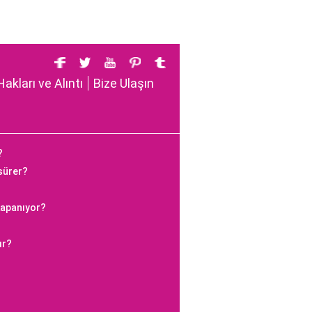
Hakları ve Alıntı
Bize Ulaşın
?
 sürer?
kapanıyor?
ır?