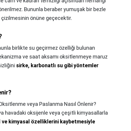
le cam ve kadran temizliği açısından herhangi
ı önerilmez. Bununla beraber yumuşak bir bezle
n çizilmesinin önüne geçecektir.
?
unla birlikte su geçirmez özelliği bulunan
 mekanizma ve saat aksamı oksitlenmeye maruz
izliğini
sirke, karbonatlı su gibi yöntemler
enir?
Oksitlenme veya Paslanma Nasıl Önlenir?
a havadaki oksijenle veya çeşitli kimyasallarla
l ve kimyasal özelliklerini kaybetmesiyle