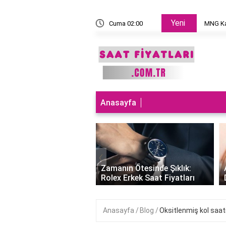
Yeni
 takılır?
Cuma 02:00
MNG Ka
Anasayfa
‹
ları Teknolojiyle
uran Şıklık: Akıllı
Zamanın Ötesinde Şıklık:
Saatleri Fiyatları..
Rolex Erkek Saat Fiyatları
Anasayfa
Blog
Oksitlenmiş kol saati