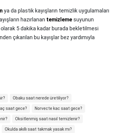
on
ya da plastik kayışların temizlik uygulamaları
yışların hazırlanan
temizleme
suyunun
k olarak 5 dakika kadar burada bekletilmesi
inden çıkarılan bu kayışlar bez yardımıyla
ir?
Obaku saat nerede üretiliyor?
kaç saat gece?
Norvecte kac saat gece?
nir?
Oksitlenmiş saat nasıl temizlenir?
Okulda akıllı saat takmak yasak mı?