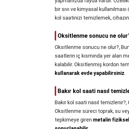
yapmanızda fayda vardır. Özellik
bir sıvı ve kimyasal kullanılmas
kol saatinizi temizlemek, cihazı
Oksitlenme sonucu ne olur
Oksitlenme sonucu ne olur?,
Bun
saatlerin iç kısmında yer alan
kalabilir. Oksitlenmiş kordon tem
kullanarak evde yapabilirsiniz
.
Bakır kol saati nasıl temizl
Bakır kol saati nasıl temizlenir?,
Oksitlenme süreci toprak, su vey
tepkimeye giren
metalin fizikse
sonuçlanabilir
.