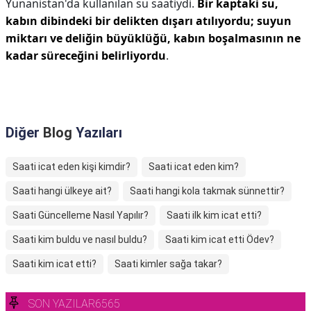
Yunanistan'da kullanılan su saatiydi.
Bir kaptaki su,
kabın dibindeki bir delikten dışarı atılıyordu; suyun
miktarı ve deliğin büyüklüğü, kabın boşalmasının ne
kadar süreceğini belirliyordu
.
Diğer
Blog
Yazıları
Saati icat eden kişi kimdir?
Saati icat eden kim?
Saati hangi ülkeye ait?
Saati hangi kola takmak sünnettir?
Saati Güncelleme Nasıl Yapılır?
Saati ilk kim icat etti?
Saati kim buldu ve nasıl buldu?
Saati kim icat etti Ödev?
Saati kim icat etti?
Saati kimler sağa takar?
SON YAZILAR6565