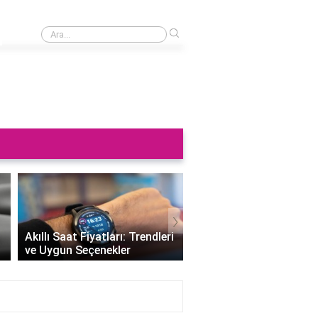
›
Saat neden sağa takılmaz?
›
Altın Saat Fiyatları: Z
Akıllı Saat Fiyatları: Trendleri
Değerini Altınla Çerçe
ve Uygun Seçenekler
Zamanı