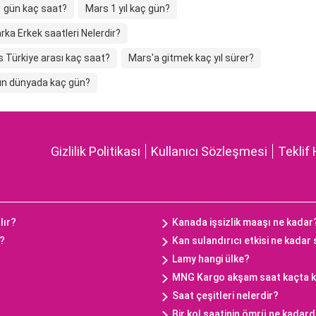
1 gün kaç saat?
Mars 1 yıl kaç gün?
rka Erkek saatleri Nelerdir?
 Türkiye arası kaç saat?
Mars'a gitmek kaç yıl sürer?
ün dünyada kaç gün?
Gizlilik Politikası
Kullanıcı Sözleşmesi
Teklif 
lır?
Kanada işsizlik maaşı ne kadar
ç?
Kan sulandırıcı etkisi ne kadar
Lamy hangi ülke?
MNG Kargo akşam saat kaçta 
Saat çeşitleri nelerdir?
Bir kol saatinin ömrü ne kadard