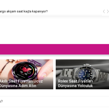
‹
rgo akşam saat kaçta kapanıyor?
Akıllı Saat Fiyatları Ucuz
Rolex Saat Fiyatları
Dünyasına Adım Atın
Dünyasına Yolculuk
n?