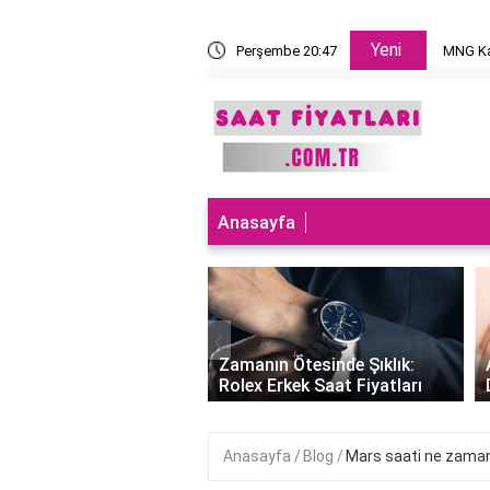
Yeni
 takılır?
Perşembe 20:47
MNG Ka
Anasayfa
‹
ları Teknolojiyle
uran Şıklık: Akıllı
Zamanın Ötesinde Şıklık:
Saatleri Fiyatları..
Rolex Erkek Saat Fiyatları
Anasayfa
Blog
Mars saati ne zama