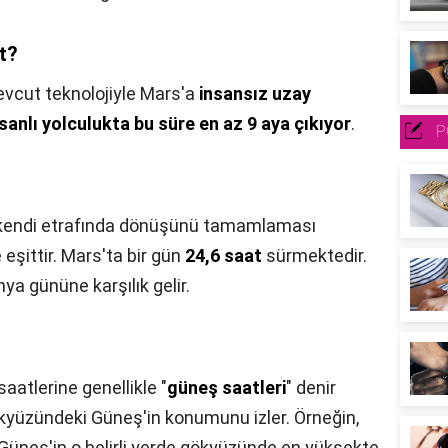
t?
vcut teknolojiyle Mars'a
insansız uzay
sanlı yolculukta bu süre en az 9 aya çıkıyor
.
P
 kendi etrafında dönüşünü tamamlaması
eşittir. Mars'ta bir gün
24,6 saat
sürmektedir.
nya gününe karşılık gelir.
aatlerine genellikle "
güneş saatleri
" denir
ökyüzündeki Güneş'in konumunu izler. Örneğin,
 Güneş'in o belirli yerde gökyüzünde en yüksekte