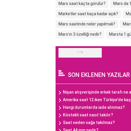
Mars saat kaçta görülür?
Mars da 
Marketler saat kaça kadar açık?
Ma
Mars saatinde neler yapılmalı?
Mars
Mars'ın 3 özelliği nedir?
Marsta 1 g
SON EKLENEN YAZILAR
Nişan alışverişinde erkek tarafı ne a
Amerika saat 12 iken Türkiye'de ka
Hangi durumlarda iade alınmaz?
Köstekli saat nasıl takılır?
Saat neden sağa takılmaz?
Saat 44 mm nedir?