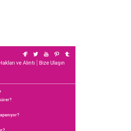
Hakları ve Alıntı
Bize Ulaşın
?
 sürer?
kapanıyor?
ır?