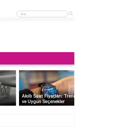
›
Saat neden sağa takılmaz?
›
Altın Saat Fiyatları: Z
Akıllı Saat Fiyatları: Trendleri
Değerini Altınla Çerçe
ve Uygun Seçenekler
Zamanı