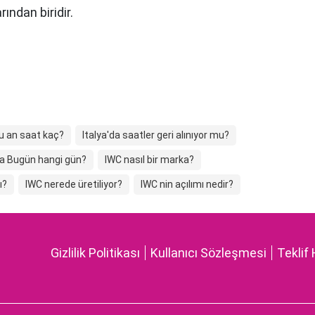
ından biridir.
şu an saat kaç?
Italya'da saatler geri alınıyor mu?
da Bugün hangi gün?
IWC nasıl bir marka?
ı?
IWC nerede üretiliyor?
IWC nin açılımı nedir?
Gizlilik Politikası
Kullanıcı Sözleşmesi
Teklif 