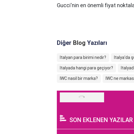
Gucci'nin en önemli fiyat noktalar
Diğer
Blog
Yazıları
Italyan para birimi nedir?
Italya'da 
Italyada hangi para geçiyor?
Italya
IWC nasil bir marka?
IWC ne markas
SON EKLENEN YAZILAR