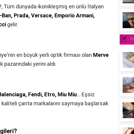
?,
Tüm dünyada ikonikleşmiş en ünlü İtalyan
-Ban, Prada, Versace, Emporio Armani,
cci
gelir.
P
iye'nin en büyük yerli optik firması olan
Merve
 pazarındaki yerini aldı.
alenciaga, Fendi, Etro, Miu Miu
… Eşsiz
ş kaliteli çanta markalarını saymaya başlarsak
gileri?