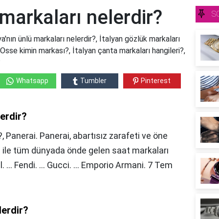
 markaları nelerdir?
S
lya'nın ünlü markaları nelerdir?, İtalyan gözlük markaları
, Osse kimin markası?, İtalyan çanta markaları hangileri?,
?
Whatsapp
Tumbler
Pinterest
lerdir?
?, Panerai. Panerai, abartısız zarafeti ve öne
ğı ile tüm dünyada önde gelen saat markaları
eil. ... Fendi. ... Gucci. ... Emporio Armani. 7 Tem
lerdir?