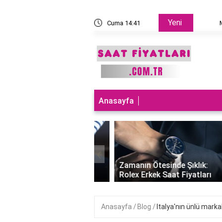
Yeni
 takılır?
Cuma 14:41
MNG Ka
Anasayfa
‹
ları Teknolojiyle
uran Şıklık: Akıllı
Zamanın Ötesinde Şıklık:
Saatleri Fiyatları..
Rolex Erkek Saat Fiyatları
Anasayfa
Blog
Italya'nın ünlü markal