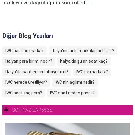
inceleyin ve doğruluğunu kontrol edin.
Diğer
Blog
Yazıları
IWC nasıl bir marka?
Italya'nın ünlü markaları nelerdir?
Italyan para birimi nedir?
Italya'da şu an saat kaç?
Italya'da saatler geri alınıyor mu?
IWC ne markası?
IWC nerede üretiliyor?
IWC nin açılımı nedir?
IWC saat kaç para?
IWC saat neden pahalı?
SON YAZILAR6565